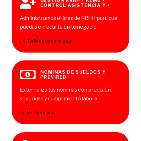
GESTION RRHH + REMU +
CONTROL ASISTENCIA Y +
Administramos el área de RRHH para que
puedas enfocarte en tu negocio.
Todo en un solo lugar
NOMINAS DE SUELDOS Y
PREVIRED
Externaliza tus nóminas con precisión,
seguridad y cumplimiento laboral.
Ver Servicio