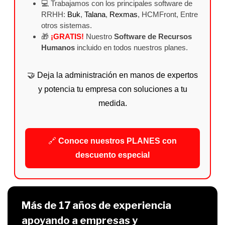
⏳ Más tiempo para enfocarte en tu negocio
💻 Trabajamos con los principales software de
RRHH:
Buk
,
Talana
,
Rexmas
, HCMFront, Entre
otros sistemas.
🎁
¡GRATIS!
Nuestro
Software de Recursos
Humanos
incluido en todos nuestros planes.
🤝 Deja la administración en manos de expertos
y potencia tu empresa con soluciones a tu
medida.
🔗
Conoce nuestros PLANES con
descuento especial
Más de 17 años de experiencia