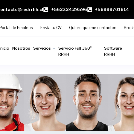
contacto@redrrhh.cl
+56232429596
+56999701614
Portal de Empleos
Envia tu CV
Quiero que me contacten
Broc
Inicio
Nosotros
Servicios
Servicio Full 360°
Software
RRHH
RRHH