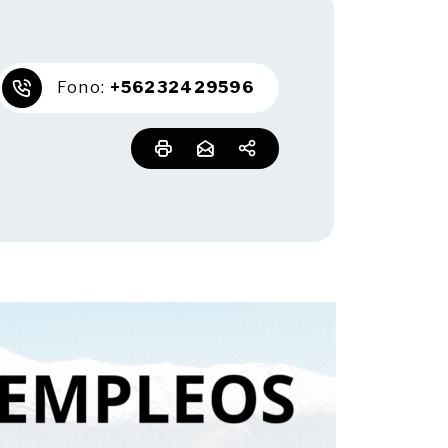
Fono:
+56232429596