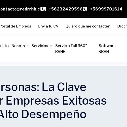
contacto@redrrhh.cl
+56232429596
+56999701614
Portal de Empleos
Envia tu CV
Quiero que me contacten
Broc
Inicio
Nosotros
Servicios
Servicio Full 360°
Software
RRHH
RRHH
rsonas: La Clave
r Empresas Exitosas
 Alto Desempeño