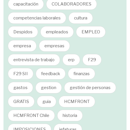
capacitación
COLABORADORES
competencias laborales
cultura
Despidos
empleados
EMPLEO
empresa
empresas
entrevista de trabajo
erp
F29
F29 SII
feedback
finanzas
gastos
gestion
gestión de personas
GRATIS
guia
HCMFRONT
HCMFRONT Chile
historia
IMPOSICIONES
jefaturas