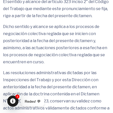
El sentido y alcance del artículo 323 inciso 2° del Código
del Trabajo que mediante este pronunciamiento se fija,
rige a partir de la fecha del presente dictamen.
Dicho sentido y alcance se aplica a los procesos de
negociación colectiva reglada que se inicien con
posterioridad a la fecha del presente dictamen y,
asimismo, a las actuaciones posteriores a esa fecha en
los procesos de negociación colectiva reglada que se
encuentren en curso.
Las resoluciones administrativas dictadas por las
Inspecciones del Trabajo y por esta Dirección con
anterioridad a la fecha del presente dictamen, en
aplicación de la doctrina contenida en el Dictamen
4
N°838/28 de 12.06.2023, conservan su validez como
Redes! 💬
actos administrativos válidamente dictados conforme a
Open