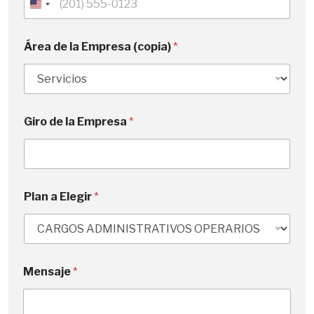
U
n
i
Área de la Empresa (copia)
*
t
e
d
S
Giro de la Empresa
*
t
a
t
e
s
Plan a Elegir
*
+
1
E
Mensaje
*
m
p
r