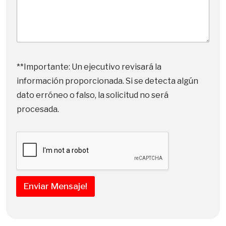
e
s
a
E
m
p
r
**Importante: Un ejecutivo revisará la
e
s
información proporcionada. Si se detecta algún
a
dato erróneo o falso, la solicitud no será
E
m
procesada.
p
r
e
s
a
Enviar Mensaje!