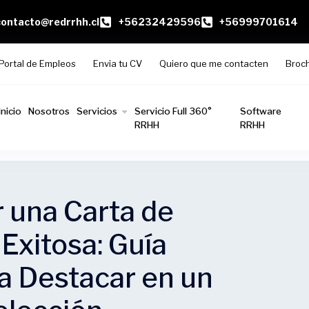
contacto@redrrhh.cl
+56232429596
+56999701614
Portal de Empleos
Envia tu CV
Quiero que me contacten
Broc
Inicio
Nosotros
Servicios
Servicio Full 360°
Software
RRHH
RRHH
 una Carta de
Exitosa: Guía
a Destacar en un