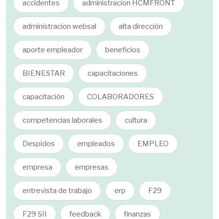
accidentes
administracion HCMFRONT
administracion websal
alta dirección
aporte empleador
beneficios
BIENESTAR
capacitaciones
capacitación
COLABORADORES
competencias laborales
cultura
Despidos
empleados
EMPLEO
empresa
empresas
entrevista de trabajo
erp
F29
F29 SII
feedback
finanzas