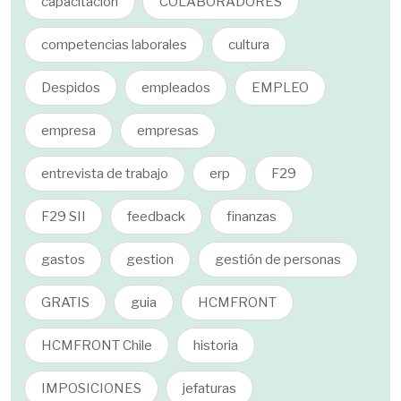
capacitación
COLABORADORES
competencias laborales
cultura
Despidos
empleados
EMPLEO
empresa
empresas
entrevista de trabajo
erp
F29
F29 SII
feedback
finanzas
gastos
gestion
gestión de personas
GRATIS
guia
HCMFRONT
HCMFRONT Chile
historia
IMPOSICIONES
jefaturas