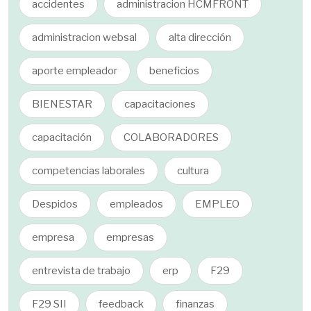
accidentes
administracion HCMFRONT
administracion websal
alta dirección
aporte empleador
beneficios
BIENESTAR
capacitaciones
capacitación
COLABORADORES
competencias laborales
cultura
Despidos
empleados
EMPLEO
empresa
empresas
entrevista de trabajo
erp
F29
F29 SII
feedback
finanzas