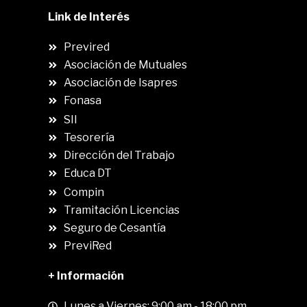
Link de Interés
Previred
Asociación de Mutuales
Asociación de Isapres
Fonasa
SII
.
Tesorería
Dirección del Trabajo
Educa DT
Compin
.
Tramitación Licencias
Seguro de Cesantía
PreviRed
+ Información
Lunes a Viernes: 9:00 am - 18:00 pm