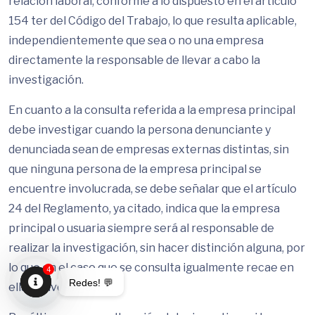
relación laboral, conforme a lo dispuesto en el artículo
154 ter del Código del Trabajo, lo que resulta aplicable,
independientemente que sea o no una empresa
directamente la responsable de llevar a cabo la
investigación.
En cuanto a la consulta referida a la empresa principal
debe investigar cuando la persona denunciante y
denunciada sean de empresas externas distintas, sin
que ninguna persona de la empresa principal se
encuentre involucrada, se debe señalar que el artículo
24 del Reglamento, ya citado, indica que la empresa
principal o usuaria siempre será al responsable de
realizar la investigación, sin hacer distinción alguna, por
lo que en el caso que se consulta igualmente recae en
4
Redes! 💬
ella la investigación.
Open