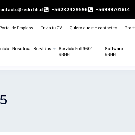
contacto@redrrhh.cl
+56232429596
+56999701614
Portal de Empleos
Envia tu CV
Quiero que me contacten
Broc
Inicio
Nosotros
Servicios
Servicio Full 360°
Software
RRHH
RRHH
05