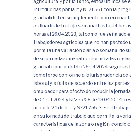
agricultura, y por lo tanto, estos últimos s
introducidas por la ley Nº21.561 con la progre
gradualidad en su implementación en cuanto 
ordinaria de trabajo semanal hasta 44 horas
horas al 26.04.2028, tal como fue señalado e
trabajadores agrícolas que no han pactado u
permita una variación diaria o semanal de s
de su jornada semanal conforme a las reglas 
gradual a partir del día 26.04.2024 según e
someterse conforme a la jurisprudencia de es
laboral y, a falta de acuerdo entre las partes
empleador para efecto de reducir la jornad
de 05.04.2024 y Nº235/08 de 18.04.2014, re
artículo 24 de la ley Nº21.755. 3. Si el tra
en su jornada de trabajo que permita la variac
características de la zona o región, condici