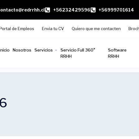
contacto@redrrhh.cl
+56232429596
+56999701614
Portal de Empleos
Envia tu CV
Quiero que me contacten
Broc
Inicio
Nosotros
Servicios
Servicio Full 360°
Software
RRHH
RRHH
6