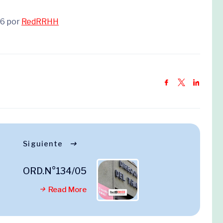
26 por
RedRRHH
Siguiente
ORD.N°134/05
Read More